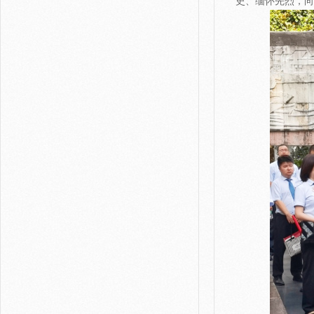
史、缅怀先烈，向