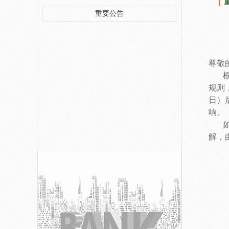
重要公告
尊敬
根据
规则
日）
响。
如果
解，